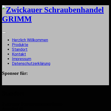
Herzlich Willkommen
Produkte
Standort
Kontakt
Impressum
Datenschutzerklärung
Sponsor für:
Standort
Zwickauer Schraubenhandel Grimm
Amseltal 48